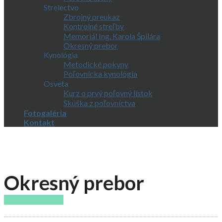
Strelectvo
Zbrojný preukaz
Kontrolné streľby
Memoriál Ing. Karola Špilára
Okresný prebor
Kynológia
Metodické pokyny
Poľovnícka kynológia
Osveta
Kurz o prvý poľovný lístok
Skúška z poľovníctva
Fotogaléria
Kontakt
Okresný prebor