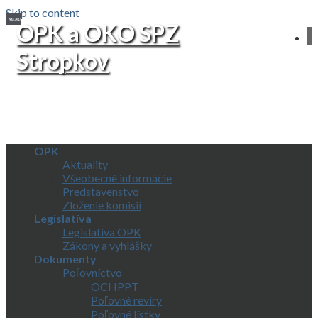
Skip to content
OPK a OKO SPZ
Stropkov
OPK
Aktuality
Všeobecné informácie
Predstavenstvo
Zloženie komisií
Legislatíva
Legislatíva OPK
Zákony a vyhlášky
Dokumenty
Poľovníctvo
OCHPPT
Poľovné revíry
Poľovné lístky