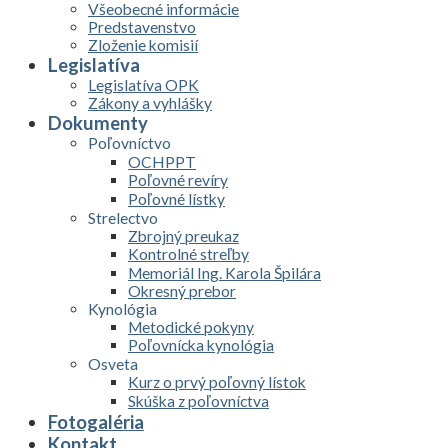
Všeobecné informácie
Predstavenstvo
Zloženie komisií
Legislatíva
Legislatíva OPK
Zákony a vyhlášky
Dokumenty
Poľovníctvo
OCHPPT
Poľovné revíry
Poľovné lístky
Strelectvo
Zbrojný preukaz
Kontrolné streľby
Memoriál Ing. Karola Špilára
Okresný prebor
Kynológia
Metodické pokyny
Poľovnícka kynológia
Osveta
Kurz o prvý poľovný lístok
Skúška z poľovníctva
Fotogaléria
Kontakt